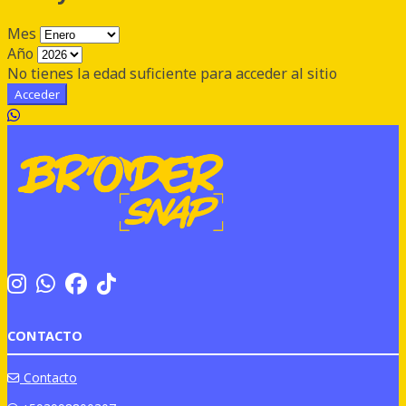
Mes
Año
No tienes la edad suficiente para acceder al sitio
Acceder
CONTACTO
Contacto