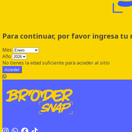
Para continuar, por favor ingresa tu
Mes
Año
No tienes la edad suficiente para acceder al sitio
Acceder